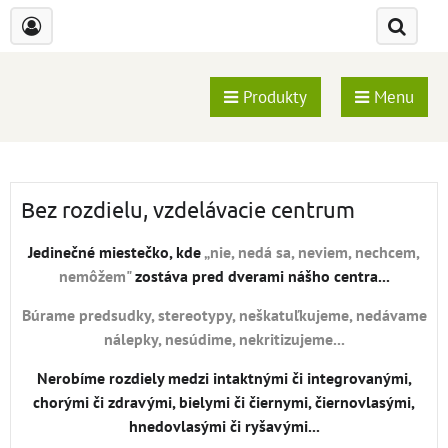
Produkty
Menu
Bez rozdielu, vzdelávacie centrum
Jedinečné miestečko, kde
„nie, nedá sa, neviem, nechcem,
nemôžem"
zostáva pred dverami nášho centra...
Búrame predsudky, stereotypy, neškatuľkujeme, nedávame
nálepky, nesúdime, nekritizujeme...
Nerobíme rozdiely medzi intaktnými či integrovanými,
chorými či zdravými, bielymi či čiernymi, čiernovlasými,
hnedovlasými či ryšavými...