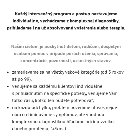
Každý intervenčný program a postup nastavujeme
individuálne, vychádzame z komplexnej diagnostiky,
prihliadame i na už absolvované vyšetrenia alebo terapie.
Našim cieľom je poskytnúť deťom, rodičom, dospelým
osobám pomoc v prípade porúch učenia, správania,
koncentrácie, pozornosti, úzkostných stavov.
zameriavame sa na všetky vekové kategórie (od 3 rokov
až po 99),
venujeme sa každému klientovi individuálne
s prihliadnutím na špecifické potreby, venujeme Vám
toľko času, koľko len budete potrebovať,
na každú odchýlku, problém pozeráme hlbšie, nejde
nám o eliminovanie symptómov, ale vhodnou
komplexnou diagnostikou hľadáme príčinu vzniku
daného problému, ťažkosti