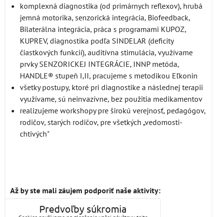
komplexná diagnostika (od primárnych reflexov), hrubá
jemná motorika, senzorická integrácia, Biofeedback,
Bilaterálna integrácia, práca s programami KUPOZ,
KUPREV, diagnostika podľa SINDELAR (deficity
čiastkových funkcií), auditívna stimulácia, využívame
prvky SENZORICKEJ INTEGRÁCIE, INNP metóda,
HANDLE® stupeň I,II, pracujeme s metodikou Eľkonin
všetky postupy, ktoré pri diagnostike a následnej terapii
využívame, sú neinvazívne, bez použitia medikamentov
realizujeme workshopy pre širokú verejnosť, pedagógov,
rodičov, starých rodičov, pre všetkých „vedomosti-
chtivých"
Až by ste mali záujem podporiť naše aktivity:
Predvoľby súkromia
číslo účtu: