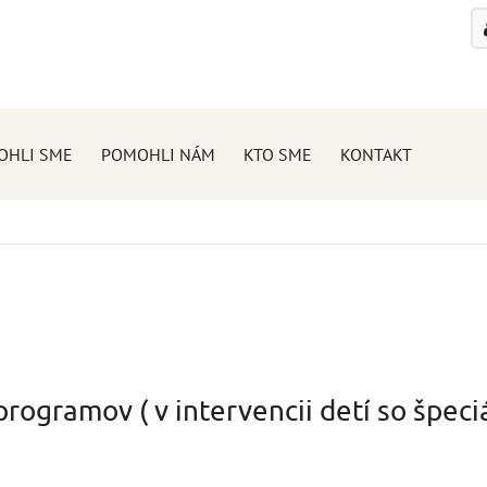
OHLI SME
POMOHLI NÁM
KTO SME
KONTAKT
ogramov ( v intervencii detí so špeci