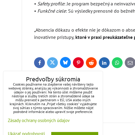
•
Safety profile
: Je program bezpečný a neinvazív
•
Funkčné ciele
: Sú výsledky prenosné do bežnéh
„Absencia dôkazu o efekte nie je dôkazom o absen
inovatívne prístupy,
ktoré v praxi preukázateľne
Bluesky
Twitter
Facebook
Pinterest
Reddit
LinkedIn
WhatsApp
E-
ma
Diskusia
Predvoľby súkromia
Cookies používame na zlepšenie vašej návštevy tejto
webovej stránky, analýzu jej výkonnosti a zhromažďovanie
(0 komentárov)
údajov o jej používaní. Na tento účel môžeme použiť
nástroje a služby tretích strán a zhromaždené údaje sa
môžu preniesť k partnerom v EÚ, USA alebo iných
krajinách. Kliknutím na „Prijať všetky cookies“ vyjadrujete
svoj súhlas s týmto spracovaním. Nižšie môžete nájsť
podrobné informácie alebo upraviť svoje preferencie.
Zásady ochrany osobných údajov
Ukázať podrobnosti