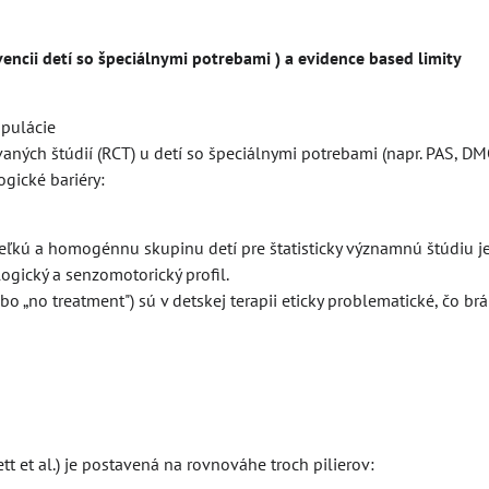
ncii detí so špeciálnymi potrebami ) a evidence based limity
opulácie
ných štúdií (RCT) u detí so špeciálnymi potrebami (napr. PAS, DM
gické bariéry:
veľkú a homogénnu skupinu detí pre štatisticky významnú štúdiu je
gický a senzomotorický profil.
bo „no treatment") sú v detskej terapii eticky problematické, čo br
t et al.) je postavená na rovnováhe troch pilierov: