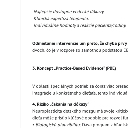
Najlepšie dostupné vedecké dôkazy.
Klinická expertíza terapeuta.
Individuálne hodnoty a reakcie pacienta/rodiny.
Odmietanie intervencie len preto, že chýba prvý 
dvoch, čo je v rozpore so samotnou podstatou EB
3. Koncept „Practice-Based Evidence" (PBE)
V oblasti špeciálnych potrieb sa čoraz viac pres
integrácie u konkrétneho dieťaťa, tento individu
4. Riziko „čakania na dôkazy"
Neuroplasticita detského mozgu má svoje kritic
dieťa môže prísť o kľúčové obdobie pre rozvoj fun
•
Biologickú plauzibilitu:
Dáva program z hľadisk