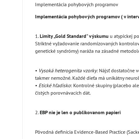
Implementácia pohybových programov
Implementácia pohybových programov ( v interve
1.
Limity „Gold Standard" výskumu
u atypickej p
Striktné vyžadovanie randomizovaných kontrolova
genetické syndrómy) naráža na zásadné metodolo
•
Vysoká heterogenita vzorky
: Nájsť dostatočne 
takmer nemožné. Každé dieťa má unikátny neurolo
•
Etické hľadisko
: Kontrolné skupiny (placebo ale
čistých porovnávacích dát.
2.
EBP nie je len o publikovanom papieri
Pôvodná definícia Evidence-Based Practice (Sacket