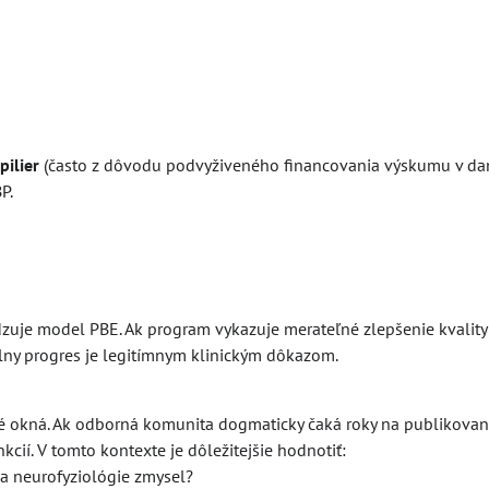
pilier
(často z dôvodu podvyživeného financovania výskumu v dan
P.
adzuje model PBE. Ak program vykazuje merateľné zlepšenie kvality 
álny progres je legitímnym klinickým dôkazom.
ké okná. Ak odborná komunita dogmaticky čaká roky na publikova
kcií. V tomto kontexte je dôležitejšie hodnotiť:
a neurofyziológie zmysel?