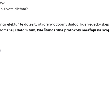
ny?
o života dieťaťa?
cii efektu." Je dôležitý otvorený odborný dialóg, kde vedecký skep
 pomáhajú deťom tam, kde štandardné protokoly narážajú na svoje
il