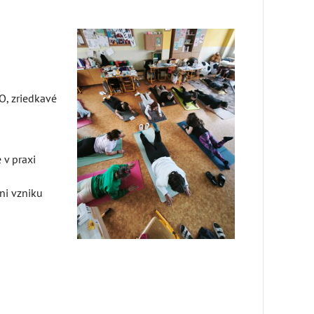
O, zriedkavé
 v praxi
áni vzniku