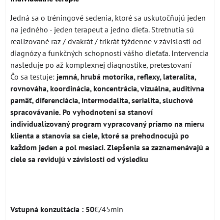
Jedná sa o tréningové sedenia, ktoré sa uskutočňujú jeden
na jedného - jeden terapeut a jedno dieťa. Stretnutia sú
realizované raz / dvakrát / trikrát týždenne v závislosti od
diagnózy a funkčných schopností vášho dieťaťa. Intervencia
nasleduje po až komplexnej diagnostike, pretestovaní
Čo sa testuje:
jemná, hrubá motorika, reflexy, lateralita,
rovnováha, koordinácia, koncentrácia, vizuálna, auditívna
pamäť, diferenciácia, intermodalita, serialita, sluchové
spracovávanie. Po vyhodnotení sa stanoví
individualizovaný program vypracovaný priamo na mieru
klienta a stanovia sa ciele, ktoré sa prehodnocujú po
každom jeden a pol mesiaci. Zlepšenia sa zaznamenávajú a
ciele sa revidujú v závislosti od výsledku
Vstupná konzultácia : 50
€/45min