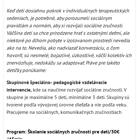
Keď deti dosiahnu pokrok v individuálnych terapeutických
sedeniach, je potrebné, aby porozumeli sociálnym
pravidlám a normám, aby si rozvíjali sociálne zručnosti.
Väčšina detí sa chce prirodzene hrať s ostatnými deťmi, ale
niektoré po dlhom pobyte v izolovanom prostredí nevedia
ako na to. Nevedia, ako nadviazať konverzáciu, o čom
hovoriť, sú nesmelé, bojazlivé, úzkostlivé, väčší kolektív ich
znervózňuje, nedokážu sa adaptovať. Práve pre takéto
detičky ponúkame:
Skupinové špeciálno- pedagogické vzdelávacie
intervencie,
kde sa naučíme rozvíjať sociálne zručnosti. V
skupine je maximálne 5 detí, minimálne 3 deti. Skupiny sú
tvorené podľa vývojovej úrovne dieťaťa a nie podľa veku.
Pracujeme na sociálnych, komunikačných zručnostiach
Program: Školenie sociálnych zručností pre deti/30€