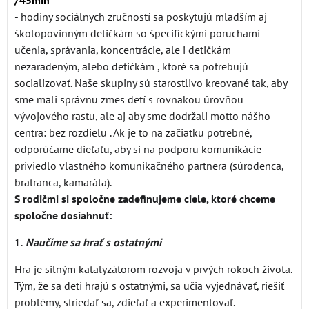
/45min
- hodiny sociálnych zručností sa poskytujú mladším aj
školopovinným detičkám so špecifickými poruchami
učenia, správania, koncentrácie, ale i detičkám
nezaradeným, alebo detičkám , ktoré sa potrebujú
socializovať. Naše skupiny sú starostlivo kreované tak, aby
sme mali správnu zmes detí s rovnakou úrovňou
vývojového rastu, ale aj aby sme dodržali motto nášho
centra: bez rozdielu . Ak je to na začiatku potrebné,
odporúčame dieťaťu, aby si na podporu komunikácie
priviedlo vlastného komunikačného partnera (súrodenca,
bratranca, kamaráta).
S rodičmi si spoločne zadefinujeme ciele, ktoré chceme
spoločne dosiahnuť:
1.
Naučíme sa hrať s ostatnými
Hra je silným katalyzátorom rozvoja v prvých rokoch života.
Tým, že sa deti hrajú s ostatnými, sa učia vyjednávať, riešiť
problémy, striedať sa, zdieľať a experimentovať.