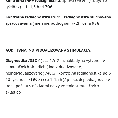
Kontrolná INPP rediagnostika
, úprava cvičení (každých 8
týždňov) – 1- 1,5 hod
70€
Kontrolná rediagnostika INPP + rediagnostika sluchového
spracovávania
( meranie, audiogram ) - 2h, cena
95€
AUDITÍVNA INDIVIDUALIZOVANÁ STIMULÁCIA:
Diagnostika
/
85€
/ ( cca 1,5-2h ), náklady na vytvorenie
stimulačných skladieb ( individualizované,
neindividualizované ) /40€/ , kontrolná rediagnostika po 6-
10 týždňoch /
69€
/ ( cca 1-1,5h )/ pri každej rediagnostike
treba počítať s nákladmi na vytvorenie stimulačných
skladieb