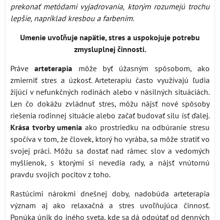
prekonať metódami vyjadrovania, ktorým rozumejú trochu
lepšie, napríklad kresbou a farbením.
Umenie uvoľňuje napätie, stres a uspokojuje potrebu
zmysluplnej činnosti.
Práve
arteterapia
môže byť úžasným spôsobom, ako
zmierniť stres a úzkosť. Arteterapiu často využívajú ľudia
žijúci v nefunkčných rodinách alebo v násilných situáciách.
Len čo dokážu zvládnuť stres, môžu nájsť nové spôsoby
riešenia rodinnej situácie alebo začať budovať silu ísť ďalej.
Krása tvorby umenia
ako prostriedku na odbúranie stresu
spočíva v tom, že človek, ktorý ho vyrába, sa môže stratiť vo
svojej práci. Môžu sa dostať nad rámec slov a vedomých
myšlienok, s ktorými si nevedia rady, a nájsť vnútornú
pravdu svojich pocitov z toho.
Rastúcimi nárokmi dnešnej doby, nadobúda arteterapia
význam aj ako relaxačná a stres uvoľňujúca činnosť.
Ponúka únik do iného sveta, kde sa dá odpútať od denných