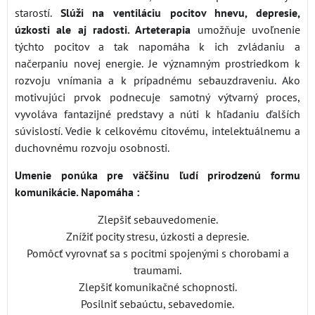
starostí.
Slúži na ventiláciu pocitov hnevu, depresie,
úzkosti ale aj radosti. Arteterapia
umožňuje uvoľnenie
týchto pocitov a tak napomáha k ich zvládaniu a
načerpaniu novej energie. Je významným prostriedkom k
rozvoju vnímania a k prípadnému sebauzdraveniu. Ako
motivujúci prvok podnecuje samotný výtvarný proces,
vyvoláva fantazijné predstavy a núti k hľadaniu ďalších
súvislostí. Vedie k celkovému citovému, intelektuálnemu a
duchovnému rozvoju osobnosti.
Umenie ponúka pre väčšinu ľudí prirodzenú formu
komunikácie. Napomáha :
Zlepšiť sebauvedomenie.
Znížiť pocity stresu, úzkosti a depresie.
Pomôcť vyrovnať sa s pocitmi spojenými s chorobami a
traumami.
Zlepšiť komunikačné schopnosti.
Posilniť sebaúctu, sebavedomie.