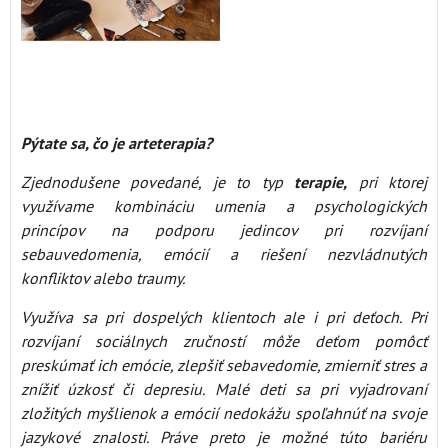
Pýtate sa, čo je arteterapia?
Zjednodušene povedané, je to typ
terapie,
pri ktorej
využívame kombináciu umenia a psychologických
princípov na podporu jedincov pri rozvíjaní
sebauvedomenia, emócií a riešení nezvládnutých
konfliktov alebo traumy.
Využíva sa pri dospelých klientoch ale i pri deťoch. Pri
rozvíjaní sociálnych zručností môže deťom pomôcť
preskúmať ich emócie, zlepšiť sebavedomie, zmierniť stres a
znížiť úzkosť či depresiu. Malé deti sa pri vyjadrovaní
zložitých myšlienok a emócií nedokážu spoľahnúť na svoje
jazykové znalosti. Práve preto je možné túto bariéru