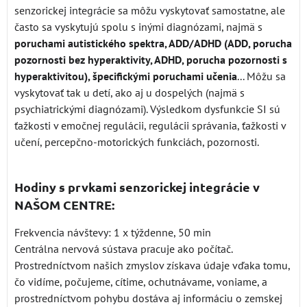
senzorickej integrácie sa môžu vyskytovať samostatne, ale
často sa vyskytujú spolu s inými diagnózami, najmä s
poruchami autistického spektra, ADD/ADHD (ADD, porucha
pozornosti bez hyperaktivity, ADHD, porucha pozornosti s
hyperaktivitou), špecifickými poruchami učenia
... Môžu sa
vyskytovať tak u detí, ako aj u dospelých (najmä s
psychiatrickými diagnózami). Výsledkom dysfunkcie SI sú
ťažkosti v emočnej regulácii, regulácii správania, ťažkosti v
učení, percepčno-motorických funkciách, pozornosti.
Hodiny s prvkami senzorickej integrácie v
NAŠOM CENTRE:
Frekvencia návštevy: 1 x týždenne, 50 min
Centrálna nervová sústava pracuje ako počítač.
Prostredníctvom našich zmyslov získava údaje vďaka tomu,
čo vidíme, počujeme, cítime, ochutnávame, voniame, a
prostredníctvom pohybu dostáva aj informáciu o zemskej